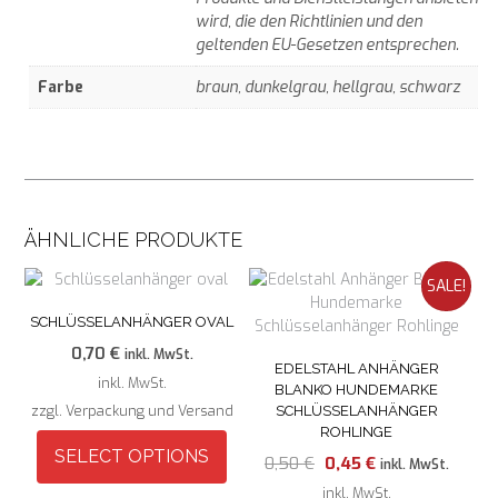
wird, die den Richtlinien und den
geltenden EU-Gesetzen entsprechen.
Farbe
braun, dunkelgrau, hellgrau, schwarz
ÄHNLICHE PRODUKTE
SALE!
SCHLÜSSELANHÄNGER OVAL
0,70
€
inkl. MwSt.
EDELSTAHL ANHÄNGER
inkl. MwSt.
BLANKO HUNDEMARKE
zzgl. Verpackung und Versand
SCHLÜSSELANHÄNGER
ROHLINGE
SELECT OPTIONS
Ursprünglicher
Aktueller
0,50
€
0,45
€
inkl. MwSt.
Preis
Preis
Dieses
inkl. MwSt.