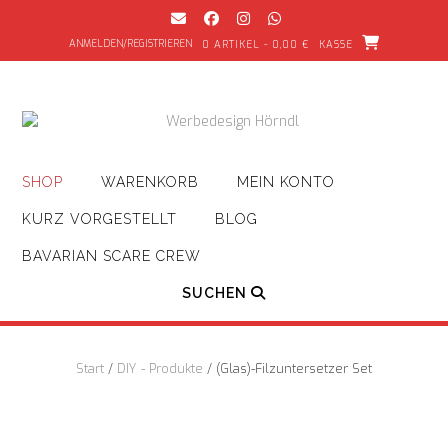
Zum
Inhalt
ANMELDEN/REGISTRIEREN
0 ARTIKEL - 0,00 €
KASSE
springen
SHOP
WARENKORB
MEIN KONTO
KURZ VORGESTELLT
BLOG
BAVARIAN SCARE CREW
SUCHEN
Start
/
DIY - Produkte
/ (Glas)-Filzuntersetzer Set