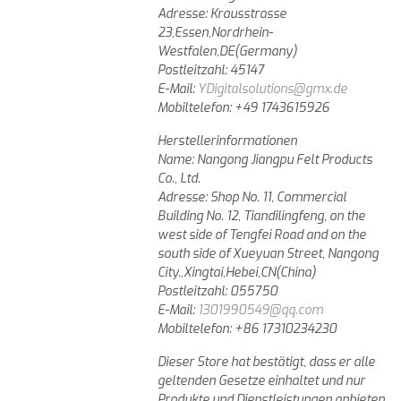
Adresse: Krausstrasse
23,Essen,Nordrhein-
Westfalen,DE(Germany)
Postleitzahl: 45147
E-Mail:
YDigitalsolutions@gmx.de
Mobiltelefon: +49 1743615926
Herstellerinformationen
Name: Nangong Jiangpu Felt Products
Co., Ltd.
Adresse: Shop No. 11, Commercial
Building No. 12, Tiandilingfeng, on the
west side of Tengfei Road and on the
south side of Xueyuan Street, Nangong
City.,Xingtai,Hebei,CN(China)
Postleitzahl: 055750
E-Mail:
1301990549@qq.com
Mobiltelefon: +86 17310234230
Dieser Store hat bestätigt, dass er alle
geltenden Gesetze einhaltet und nur
Produkte und Dienstleistungen anbieten