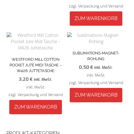
war:
ist:
Produkt
zzgl. Verpackung und Versand
0,50 €
0,45 €.
weist
mehrere
ZUM WARENKORB
Varianten
auf.
Die
Optionen
können
SUBLIMATIONS-MAGNET-
auf
ROHLING
WESTFORD MILL COTTON
der
POCKET JUTE MIDI TASCHE –
0,50
€
Produktseite
inkl. MwSt.
W426 JUTTETASCHE
gewählt
inkl. MwSt.
3,20
€
inkl. MwSt.
werden
zzgl. Verpackung und Versand
inkl. MwSt.
zzgl. Verpackung und Versand
ZUM WARENKORB
ZUM WARENKORB
PRODUKT-KATEGORIEN