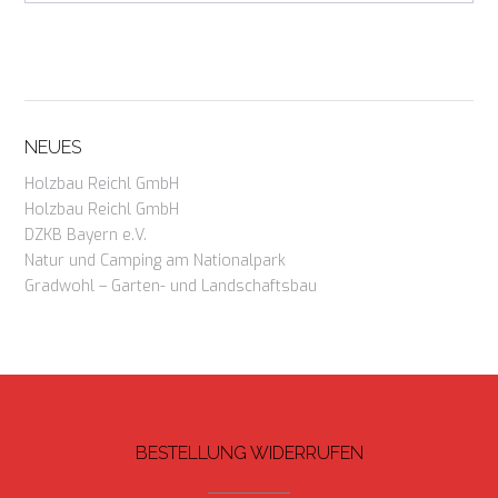
NEUES
Holzbau Reichl GmbH
Holzbau Reichl GmbH
DZKB Bayern e.V.
Natur und Camping am Nationalpark
Gradwohl – Garten- und Landschaftsbau
BESTELLUNG WIDERRUFEN