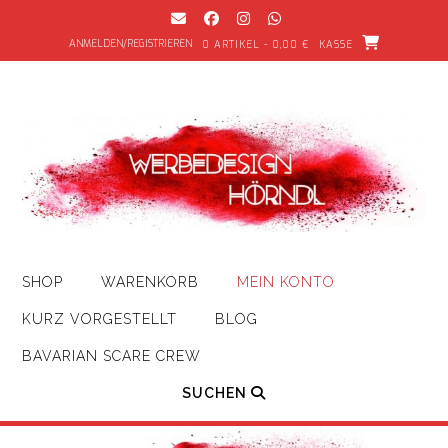
Zum
Inhalt
ANMELDEN/REGISTRIEREN
0 ARTIKEL - 0,00 €
KASSE
springen
SHOP
WARENKORB
MEIN KONTO
KURZ VORGESTELLT
BLOG
BAVARIAN SCARE CREW
SUCHEN