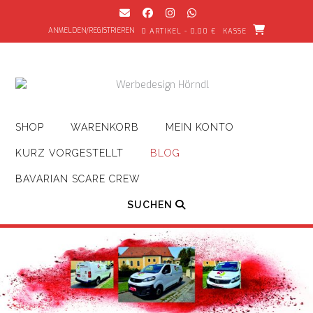
Zum
Inhalt
ANMELDEN/REGISTRIEREN
0 ARTIKEL - 0,00 €
KASSE
springen
SHOP
WARENKORB
MEIN KONTO
KURZ VORGESTELLT
BLOG
BAVARIAN SCARE CREW
SUCHEN