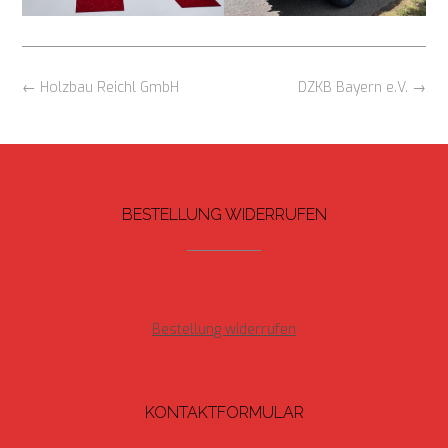
Beitragsnavigation
←
Holzbau Reichl GmbH
DZKB Bayern e.V.
→
BESTELLUNG WIDERRUFEN
Bestellung widerrufen
KONTAKTFORMULAR