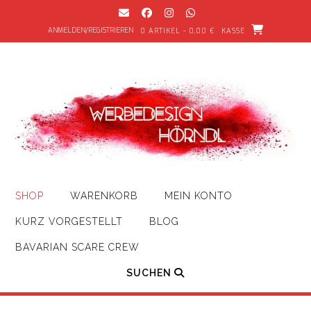
Zum
Inhalt
ANMELDEN/REGISTRIEREN
0 ARTIKEL - 0,00 €
KASSE
springen
SHOP
WARENKORB
MEIN KONTO
KURZ VORGESTELLT
BLOG
BAVARIAN SCARE CREW
SUCHEN