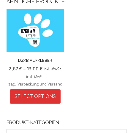
ÄHNLICHE PRODUKTE
DZKB AUFKLEBER
2,67
€
–
13,00
€
inkl. MwSt.
inkl. MwSt.
zzgl. Verpackung und Versand
SELECT OPTIONS
Dieses
Produkt
weist
PRODUKT-KATEGORIEN
mehrere
Varianten