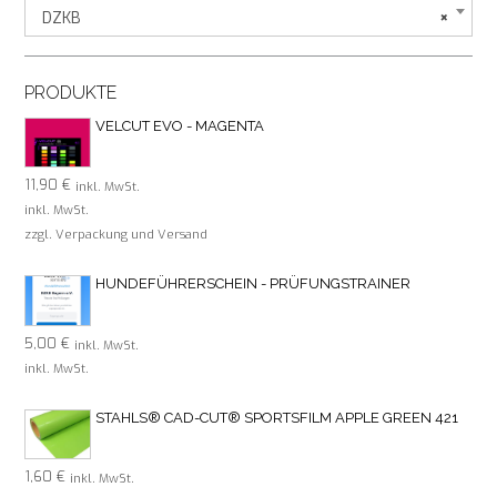
auf.
DZKB
×
Die
Optionen
können
PRODUKTE
auf
VELCUT EVO - MAGENTA
der
Produktseite
gewählt
11,90
€
inkl. MwSt.
werden
inkl. MwSt.
zzgl. Verpackung und Versand
HUNDEFÜHRERSCHEIN - PRÜFUNGSTRAINER
5,00
€
inkl. MwSt.
inkl. MwSt.
STAHLS® CAD-CUT® SPORTSFILM APPLE GREEN 421
1,60
€
inkl. MwSt.