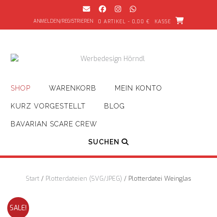
Zum
Inhalt
ANMELDEN/REGISTRIEREN
0 ARTIKEL - 0,00 €
KASSE
springen
SHOP
WARENKORB
MEIN KONTO
KURZ VORGESTELLT
BLOG
BAVARIAN SCARE CREW
SUCHEN
Start
/
Plotterdateien (SVG/JPEG)
/ Plotterdatei Weinglas
SALE!