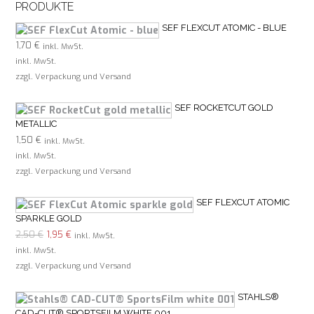
PRODUKTE
SEF FLEXCUT ATOMIC - BLUE
1,70
€
inkl. MwSt.
inkl. MwSt.
zzgl. Verpackung und Versand
SEF ROCKETCUT GOLD
METALLIC
1,50
€
inkl. MwSt.
inkl. MwSt.
zzgl. Verpackung und Versand
SEF FLEXCUT ATOMIC
SPARKLE GOLD
Ursprünglicher
Aktueller
2,50
€
1,95
€
inkl. MwSt.
Preis
Preis
inkl. MwSt.
war:
ist:
zzgl. Verpackung und Versand
2,50 €
1,95 €.
STAHLS®
CAD-CUT® SPORTSFILM WHITE 001