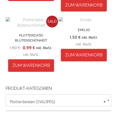
ZUM WARENKORB
SALE!
EMOJIS
PLOTTERDATEI
1,50
€
inkl. MwSt.
BLÜTENSCHÖNHEIT
inkl. MwSt.
Ursprünglicher
Aktueller
1,50
€
0,99
€
inkl. MwSt.
Preis
Preis
inkl. MwSt.
ZUM WARENKORB
war:
ist:
1,50 €
0,99 €.
ZUM WARENKORB
PRODUKT-KATEGORIEN
Plotterdateien (SVG/JPEG)
×