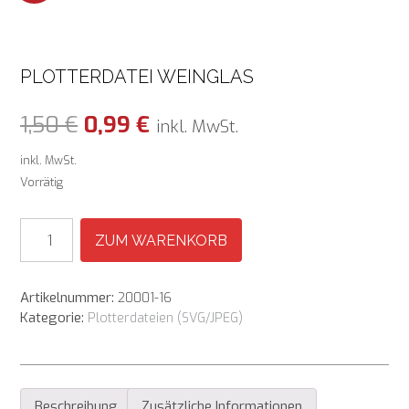
PLOTTERDATEI WEINGLAS
Ursprünglicher
Aktueller
1,50
€
0,99
€
inkl. MwSt.
Preis
Preis
inkl. MwSt.
Vorrätig
war:
ist:
1,50 €
0,99 €.
Plotterdatei
ZUM WARENKORB
Weinglas
Menge
Artikelnummer:
20001-16
Kategorie:
Plotterdateien (SVG/JPEG)
Beschreibung
Zusätzliche Informationen