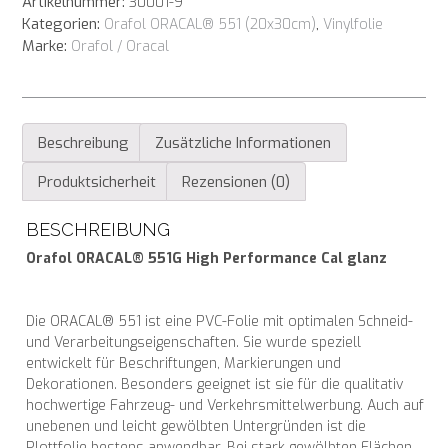
Artikelnummer:
30001-9
Performance
Kategorien:
,
Orafol ORACAL® 551 (20x30cm)
Vinylfolie
Cal
Marke:
Orafol / Oracal
glanz
orange
Menge
Beschreibung
Zusätzliche Informationen
Produktsicherheit
Rezensionen (0)
BESCHREIBUNG
Orafol ORACAL® 551G High Performance Cal glanz
Die ORACAL® 551 ist eine PVC-Folie mit optimalen Schneid-
und Verarbeitungseigenschaften. Sie wurde speziell
entwickelt für Beschriftungen, Markierungen und
Dekorationen. Besonders geeignet ist sie für die qualitativ
hochwertige Fahrzeug- und Verkehrsmittelwerbung. Auch auf
unebenen und leicht gewölbten Untergründen ist die
Plottfolie bestens anwendbar. Bei stark gewölbten Flächen