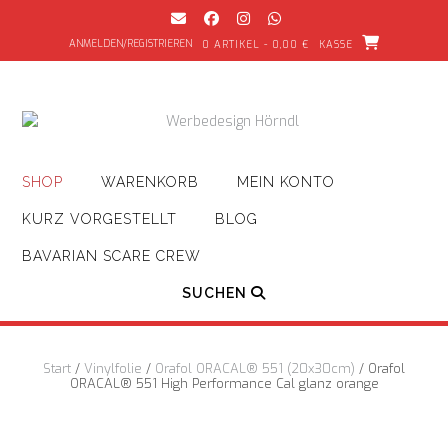
Zum
Inhalt
ANMELDEN/REGISTRIEREN
0 ARTIKEL - 0,00 €
KASSE
springen
SHOP
WARENKORB
MEIN KONTO
KURZ VORGESTELLT
BLOG
BAVARIAN SCARE CREW
SUCHEN
Start
/
Vinylfolie
/
Orafol ORACAL® 551 (20x30cm)
/ Orafol
ORACAL® 551 High Performance Cal glanz orange