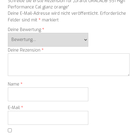
Schreibe die erste Rezension für „Orafol ORACAL® 551 High
Performance Cal glanz orange“
Deine E-Mail-Adresse wird nicht veröffentlicht.
Erforderliche
*
Felder sind mit
markiert
*
Deine Bewertung
*
Deine Rezension
*
Name
*
E-Mail