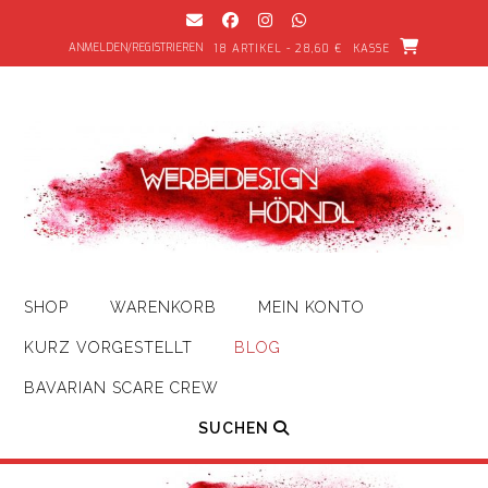
Zum
Inhalt
ANMELDEN/REGISTRIEREN
18 ARTIKEL - 28,60 €
KASSE
springen
SHOP
WARENKORB
MEIN KONTO
KURZ VORGESTELLT
BLOG
BAVARIAN SCARE CREW
SUCHEN