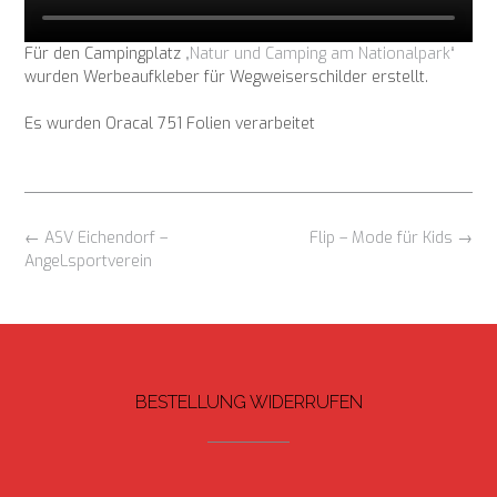
Für den Campingplatz
„Natur und Camping am Nationalpark“
wurden Werbeaufkleber für Wegweiserschilder erstellt.
Es wurden Oracal 751 Folien verarbeitet
Beitragsnavigation
←
ASV Eichendorf –
Flip – Mode für Kids
→
AngeLsportverein
BESTELLUNG WIDERRUFEN