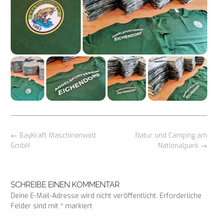
Beitragsnavigation
←
BayKraft Maschinenwelt
Natur und Camping am
GmbH
Nationalpark
→
SCHREIBE EINEN KOMMENTAR
Deine E-Mail-Adresse wird nicht veröffentlicht.
Erforderliche
Felder sind mit
*
markiert