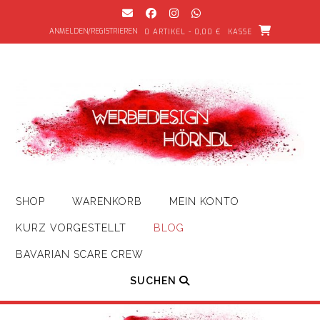
Zum
Inhalt
ANMELDEN/REGISTRIEREN
0 ARTIKEL - 0,00 €
KASSE
springen
SHOP
WARENKORB
MEIN KONTO
KURZ VORGESTELLT
BLOG
BAVARIAN SCARE CREW
SUCHEN